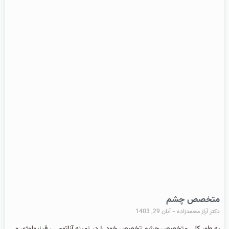
متخصص چشم
دکتر آراز محمدزاده
آبان 29, 1403