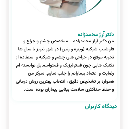
دکتر آراز محمدزاده
من دکتر آراز محمدزاده ، متخصص چشم و جراح و
فلوشیپ شبکیه (ویتره و رتین) در شهر تبریز با سال ها
تجربه موفق در جراحی های چشم و شبکیه و استفاده از
تکنیک هایی چون فمتولیزیک و فمتواسمایل توانسته ام
رضایت و اعتماد بیمارانم را جلب نمایم. تمرکز من
همواره بر تشخیص دقیق ، انتخاب بهترین روش درمانی
و حفظ حداکثری سلامت بینایی بیماران بوده است.
دیدگاه کاربران