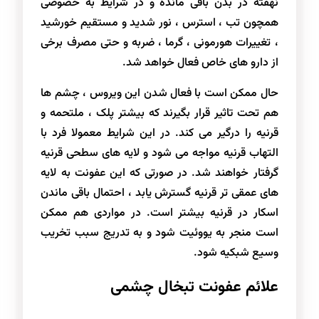
نهفته در بدن باقی مانده و در شرایط به خصوصی
همچون تب ، استرس ، نور شدید و مستقیم خورشید
، تغییرات هورمونی ، گرما ، ضربه و حتی مصرف برخی
از دارو های خاص فعال خواهد شد.
حال ممکن است با فعال شدن این ویروس ، چشم ها
هم تحت تاثیر قرار بگیرند که بیشتر پلک ، ملتحمه و
قرنیه را درگیر می کند. در این شرایط معمولا فرد با
التهاب قرنیه مواجه می شود و لایه های سطحی قرنیه
گرفتار خواهند شد. در صورتی که این عفونت به لایه
های عمقی تر قرنیه گسترش یابد ، احتمال باقی ماندن
اسکار در قرنیه بیشتر است. در مواردی هم ممکن
است منجر به یووئیت شود و به تدریج سبب تخریب
وسیع شبکیه شود.
علائم عفونت تبخال چشمی