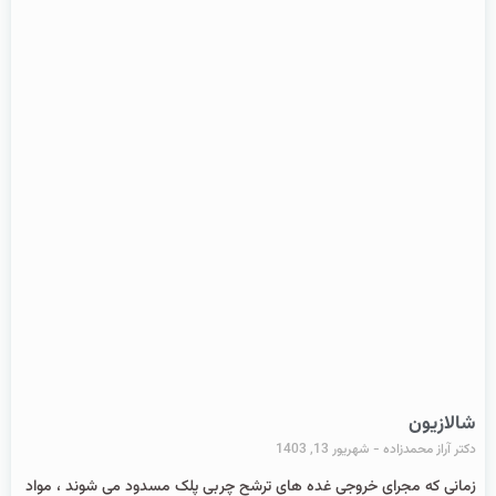
شالازیون
دکتر آراز محمدزاده
شهریور 13, 1403
زمانی که مجرای خروجی غده های ترشح چربی پلک مسدود می شوند ، مواد