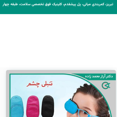
تبریز، کمربندی میانی، پل پیشقدم، کلینیک فوق تخصصی سلامت، طبقه چهار