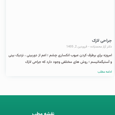
جراحی لازک
دکتر آراز محمدزاده
فروردین 2, 1405
امروزه برای برطرف کردن عیوب انکساری چشم ؛ اعم از دوربینی ، نزدیک بینی
و آستیگماتیسم ؛ روش های مختلفی وجود دارد که جراحی لازک
ادامه مطلب
نقشه مطب