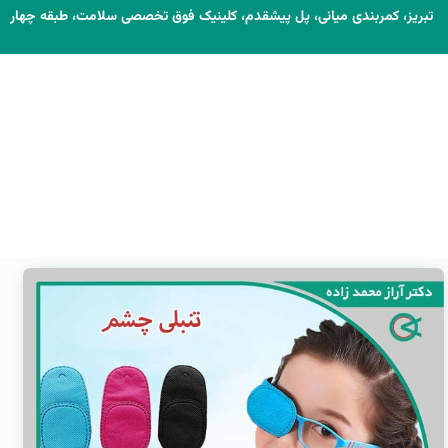
تبریز، کمربندی میانی، پل پیشقدم، کلینیک فوق تخصصی سلامت، طبقه چهار