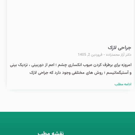
جراحی لازک
دکتر آراز محمدزاده
فروردین 2, 1405
امروزه برای برطرف کردن عیوب انکساری چشم ؛ اعم از دوربینی ، نزدیک بینی
و آستیگماتیسم ؛ روش های مختلفی وجود دارد که جراحی لازک
ادامه مطلب
نقشه مطب