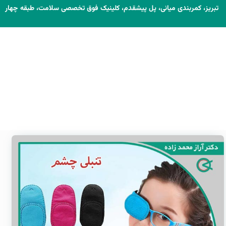
تبریز، کمربندی میانی، پل پیشقدم، کلینیک فوق تخصصی سلامت، طبقه چهار