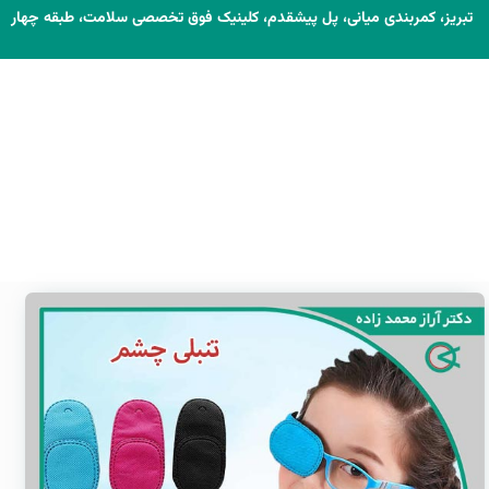
تبریز، کمربندی میانی، پل پیشقدم، کلینیک فوق تخصصی سلامت، طبقه چهار