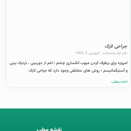
جراحی لازک
دکتر آراز محمدزاده
فروردین 2, 1405
امروزه برای برطرف کردن عیوب انکساری چشم ؛ اعم از دوربینی ، نزدیک بینی
و آستیگماتیسم ؛ روش های مختلفی وجود دارد که جراحی لازک
ادامه مطلب
نقشه مطب