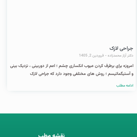
جراحی لازک
دکتر آراز محمدزاده
فروردین 2, 1405
امروزه برای برطرف کردن عیوب انکساری چشم ؛ اعم از دوربینی ، نزدیک بینی
و آستیگماتیسم ؛ روش های مختلفی وجود دارد که جراحی لازک
ادامه مطلب
نقشه مطب