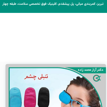
تبریز، کمربندی میانی، پل پیشقدم، کلینیک فوق تخصصی سلامت، طبقه چهار