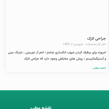
جراحی لازک
دکتر آراز محمدزاده
فروردین 2, 1405
امروزه برای برطرف کردن عیوب انکساری چشم ؛ اعم از دوربینی ، نزدیک بینی
و آستیگماتیسم ؛ روش های مختلفی وجود دارد که جراحی لازک
ادامه مطلب
نقشه مطب