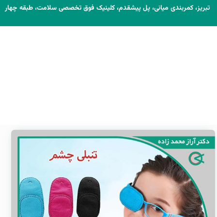
تبریز، کمربندی میانی، پل پیشقدم، کلینیک فوق تخصصی سلامت، طبقه چهار