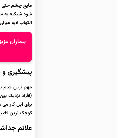
مایع چشم حتی در
شود شبکیه به سم
التهاب لایه میا
بیماران عزیز! جهت
پیشگیری و خ
مهم ترین قدم ب
(افراد نزدیک بین
برای این کار می 
کوچک ترین تغیی
علائم جداش