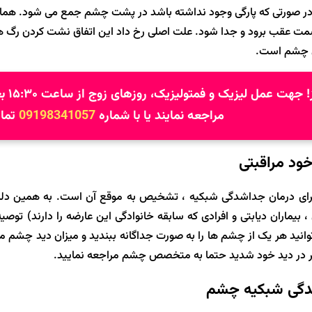
 صورتی که پارگی وجود نداشته باشد در پشت چشم جمع می شود. همان
ت عقب برود و جدا شود. علت اصلی رخ داد این اتفاق نشت کردن رگ های
نی چشم است.
 عمل لیزیک و فمتولیزیک، روزهای زوج از ساعت ۱۵:۳۰ بعدازظهر می‌توانند به کلینیک
مراجعه نمایند یا با شماره
09198341057
تماس
ود مراقبتی
رای درمان جداشدگی شبکیه ، تشخیص به موقع آن است. به همین دلیل
 ، بیماران دیابتی و افرادی که سابقه خانوادگی این عارضه را دارند) ت
توانید هر یک از چشم ها را به صورت جداگانه ببندید و میزان دید چشم مق
ر در دید خود شدید حتما به متخصص چشم مراجعه نمایید.
دگی شبکیه چشم